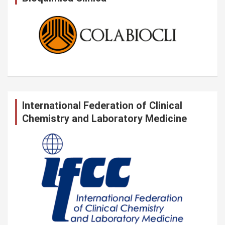
International Federation of Clinical
Chemistry and Laboratory Medicine