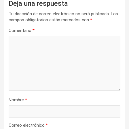
Deja una respuesta
Tu dirección de correo electrónico no será publicada.
Los
campos obligatorios están marcados con
*
Comentario
*
Nombre
*
Correo electrónico
*