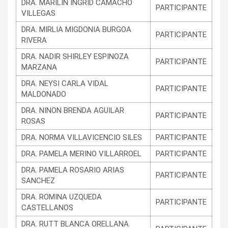
DRA. MARILIN INGRID CAMACHO
PARTICIPANTE
VILLEGAS
DRA. MIRLIA MIGDONIA BURGOA
PARTICIPANTE
RIVERA
DRA. NADIR SHIRLEY ESPINOZA
PARTICIPANTE
MARZANA
DRA. NEYSI CARLA VIDAL
PARTICIPANTE
MALDONADO
DRA. NINON BRENDA AGUILAR
PARTICIPANTE
ROSAS
DRA. NORMA VILLAVICENCIO SILES
PARTICIPANTE
DRA. PAMELA MERINO VILLARROEL
PARTICIPANTE
DRA. PAMELA ROSARIO ARIAS
PARTICIPANTE
SANCHEZ
DRA. ROMINA UZQUEDA
PARTICIPANTE
CASTELLANOS
DRA. RUTT BLANCA ORELLANA