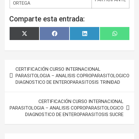
ORTEGA
Comparte esta entrada:
Compartir
Compartir
Compartir
Compartir
X
F
L
W
en
en
en
en
(
a
i
h
T
c
n
a
w
e
k
t
i
b
e
s
t
o
d
A
Navegación
t
o
I
p
e
k
n
p
CERTIFICACIÓN CURSO INTERNACIONAL
de
r
PARASITOLOGIA – ANALISIS COPROPARASITOLOGICO
)
DIAGNOSTICO DE ENTEROPARASITOSIS TRINIDAD
entradas
CERTIFICACIÓN CURSO INTERNACIONAL
PARASITOLOGIA – ANALISIS COPROPARASITOLOGICO
DIAGNOSTICO DE ENTEROPARASITOSIS SUCRE