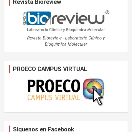
Revista Bioreview
Revista Bioreview - Laboratorio Clínico y
Bioquímica Molecular
PROECO CAMPUS VIRTUAL
Síguenos en Facebook