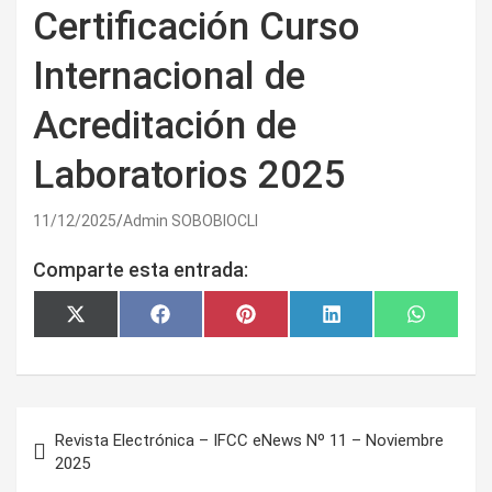
Certificación Curso
Internacional de
Acreditación de
Laboratorios 2025
11/12/2025
Admin SOBOBIOCLI
Comparte esta entrada:
Compartir
Compartir
Compartir
Compartir
Comparti
X
F
P
L
W
en
en
en
en
en
(
a
i
i
h
T
c
n
n
a
w
e
t
k
t
i
b
e
e
s
t
o
r
d
A
t
o
e
I
p
Navegación
e
k
s
n
p
Revista Electrónica – IFCC eNews Nº 11 – Noviembre
de
r
t
2025
)
entradas