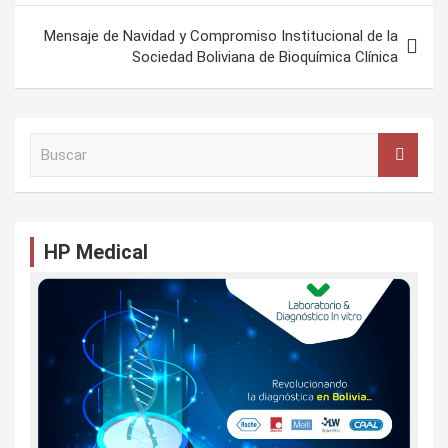
Mensaje de Navidad y Compromiso Institucional de la
Sociedad Boliviana de Bioquímica Clínica
B
u
s
c
a
r
HP Medical