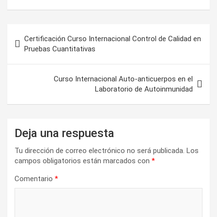
T
c
n
n
a
w
e
t
k
t
i
b
e
e
s
t
o
r
d
A
Navegación
t
o
e
I
p
e
k
s
n
p
Certificación Curso Internacional Control de Calidad en
de
r
t
Pruebas Cuantitativas
)
entradas
Curso Internacional Auto-anticuerpos en el
Laboratorio de Autoinmunidad
Deja una respuesta
Tu dirección de correo electrónico no será publicada.
Los
campos obligatorios están marcados con
*
Comentario
*