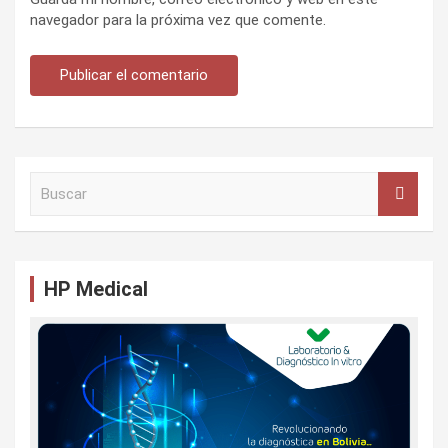
navegador para la próxima vez que comente.
B
u
s
c
a
HP Medical
r