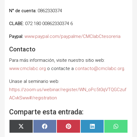
N° de cuenta:
0862330374
CLABE:
072 180 00862330374 6
Paypal:
www.paypal.com/paypalme/CMClabCtesoreria
Contacto
Para más información, visite nuestro sitio web:
www.cmclabc.org
o contacte a
contacto@cmclabc.org
.
Unase al seminario web:
https://zoom.us/webinar/register/WN_oPc5t0qVTQGCzuf
ACvkSww#/registration
Comparte esta entrada:
Compartir
Compartir
Compartir
Compartir
Comparti
X
F
P
L
W
en
en
en
en
en
(
a
i
i
h