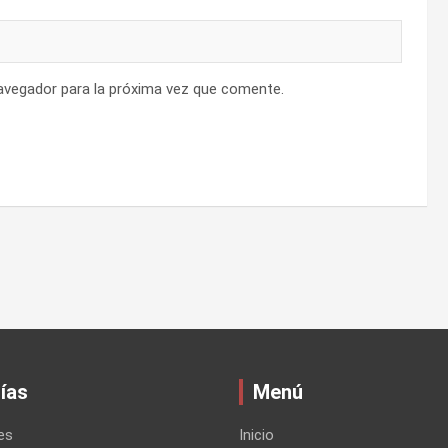
avegador para la próxima vez que comente.
ías
Menú
es
Inicio