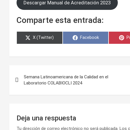
Descargar Manual de Acreditación 2023
Comparte esta entrada:
Compartir
Compartir
C
X (Twitter)
Facebook
P
en
en
e
Navegación
Semana Latinoamericana de la Calidad en el
de
Laboratorio COLABIOCLI 2024
entradas
Deja una respuesta
Tu dirección de correo electrónico no será publicada.
Los 