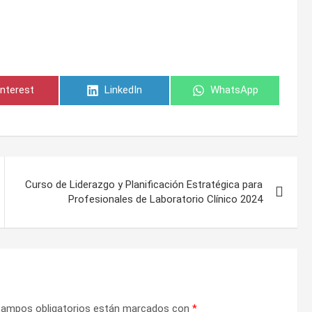
ompartir
Compartir
Compartir
interest
LinkedIn
WhatsApp
n
en
en
Curso de Liderazgo y Planificación Estratégica para
Profesionales de Laboratorio Clínico 2024
campos obligatorios están marcados con
*