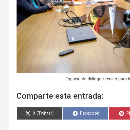
Espacio de diálogo técnico para la
Comparte esta entrada:
Compartir
Compartir
C
X (Twitter)
Facebook
P
en
en
e