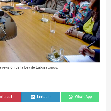
 revisión de la Ley de Laboratorios.
ompartir
Compartir
Compartir
interest
LinkedIn
WhatsApp
n
en
en