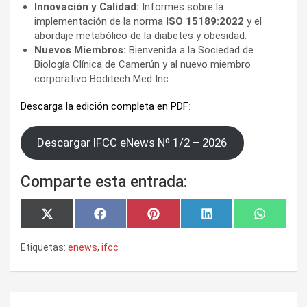
Innovación y Calidad:
Informes sobre la
implementación de la norma
ISO 15189:2022
y el
abordaje metabólico de la diabetes y obesidad.
Nuevos Miembros:
Bienvenida a la Sociedad de
Biología Clínica de Camerún y al nuevo miembro
corporativo Boditech Med Inc.
Descarga la edición completa en PDF
:
Descargar IFCC eNews Nº 1/2 – 2026
Comparte esta entrada:
Compartir
Compartir
Compartir
Compartir
Comparti
X
F
P
L
W
en
en
en
en
en
(
a
i
i
h
T
c
n
n
a
Etiquetas:
enews
,
ifcc
w
e
t
k
t
i
b
e
e
s
t
o
r
d
A
t
o
e
I
p
e
k
s
n
p
Navegación
r
t