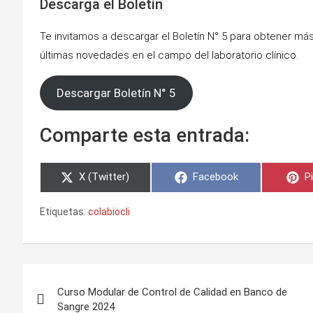
Descarga el Boletín
Te invitamos a descargar el Boletín N° 5 para obtener más
últimas novedades en el campo del laboratorio clínico.
Descargar Boletín N° 5
Comparte esta entrada:
Compartir
Compartir
C
X (Twitter)
Facebook
P
en
en
e
Etiquetas:
colabiocli
Navegación
Curso Modular de Control de Calidad en Banco de
de
Sangre 2024