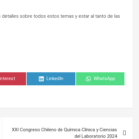
 detalles sobre todos estos temas y estar al tanto de las
ompartir
Compartir
Compartir
interest
LinkedIn
WhatsApp
n
en
en
XXI Congreso Chileno de Química Clínica y Ciencias
del Laboratorio 2024