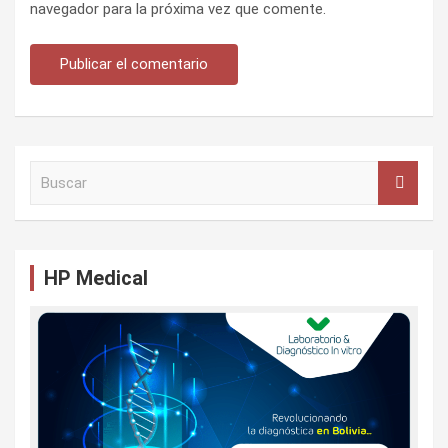
navegador para la próxima vez que comente.
B
u
s
c
a
HP Medical
r