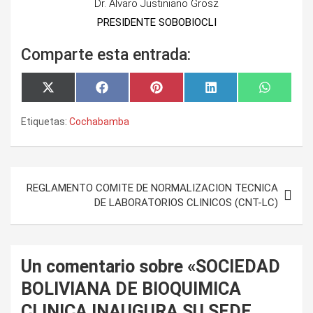
Dr. Álvaro Justiniano Grosz
PRESIDENTE SOBOBIOCLI
Comparte esta entrada:
Compartir
Compartir
Compartir
Compartir
Comparti
X
F
P
L
W
en
en
en
en
en
(
a
i
i
h
T
c
n
n
a
Etiquetas:
Cochabamba
w
e
t
k
t
i
b
e
e
s
t
o
r
d
A
t
o
e
I
p
e
k
s
n
p
Navegación
r
t
)
REGLAMENTO COMITE DE NORMALIZACION TECNICA
de
DE LABORATORIOS CLINICOS (CNT-LC)
entradas
Un comentario sobre «
SOCIEDAD
BOLIVIANA DE BIOQUIMICA
CLINICA INAUGURA SU SEDE